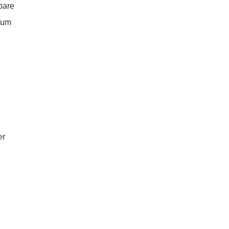
bare
 um
er