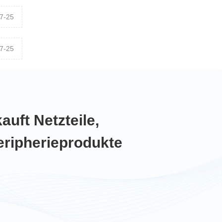
7-25
7-25
auft Netzteile,
eripherieprodukte