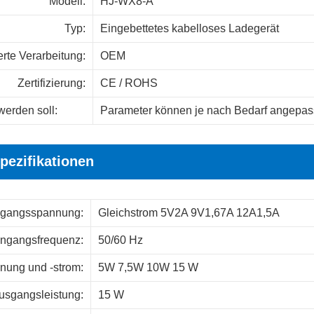
Modell:
HJ-WX8-A
Typ:
Eingebettetes kabelloses Ladegerät
erte Verarbeitung:
OEM
Zertifizierung:
CE / ROHS
werden soll
:
Parameter können je nach Bedarf angepas
pezifikationen
ngangsspannung:
Gleichstrom 5V2A 9V1,67A 12A1,5A
ingangsfrequenz:
50/60 Hz
ung und -strom:
5W 7,5W 10W 15 W
usgangsleistung:
15 W