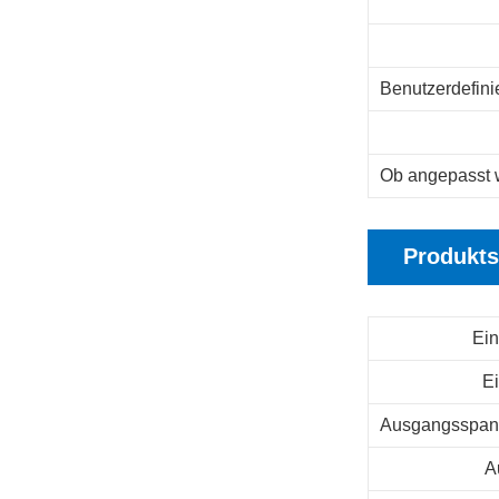
Benutzerdefini
Ob angepasst 
Produkts
Ei
E
Ausgangsspann
A