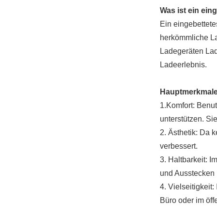
Was ist ein ein
Ein eingebettete
herkömmliche La
Ladegeräten Lad
Ladeerlebnis.
Hauptmerkmale
1.Komfort: Benut
unterstützen. S
2. Ästhetik: Da 
verbessert.
3. Haltbarkeit: 
und Ausstecken 
4. Vielseitigkei
Büro oder im öff