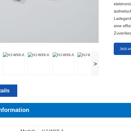
elektroni
ästhetisc
Ladegerät
eine effi
Zuverläss
Jetzt a
>
ails
nformation