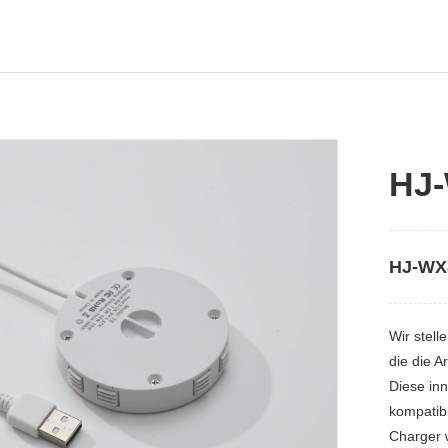
HJ
HJ-WX
Wir stel
die die A
Diese inn
kompatib
Charger 