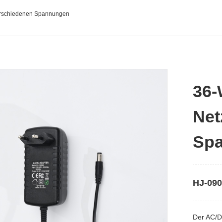
verschiedenen Spannungen
36-
Net
Sp
HJ-09
Der AC/D