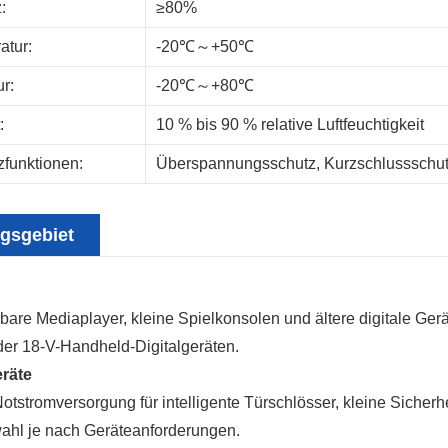
:
≥80%
atur:
-20℃～+50℃
r:
-20℃～+80℃
:
10 % bis 90 % relative Luftfeuchtigkeit
funktionen:
Überspannungsschutz, Kurzschlussschutz
gsgebiet
gbare Mediaplayer, kleine Spielkonsolen und ältere digitale Ger
der 18-V-Handheld-Digitalgeräten.
räte
otstromversorgung für intelligente Türschlösser, kleine Sicherh
hl je nach Geräteanforderungen.