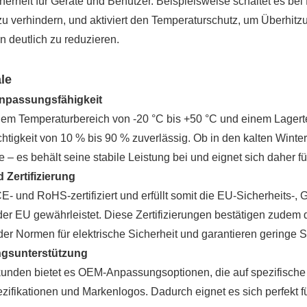
erheit für Geräte und Benutzer. Beispielsweise schaltet es be
u verhindern, und aktiviert den Temperaturschutz, um Überhitz
en deutlich zu reduzieren.
le
npassungsfähigkeit
inem Temperaturbereich von -20 °C bis +50 °C und einem Lagerte
uchtigkeit von 10 % bis 90 % zuverlässig. Ob in den kalten Win
e – es behält seine stabile Leistung bei und eignet sich daher f
 Zertifizierung
CE- und RoHS-zertifiziert und erfüllt somit die EU-Sicherheits
er EU gewährleistet. Diese Zertifizierungen bestätigen zudem
der Normen für elektrische Sicherheit und garantieren geringe 
gsunterstützung
kunden bietet es OEM-Anpassungsoptionen, die auf spezifische 
ezifikationen und Markenlogos. Dadurch eignet es sich perfekt 