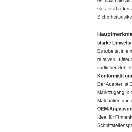
es maximale Sich
Geräteschäden z
Sicherheitsrisik
Hauptmerkma
starke Umwelta
Es arbeitet in e
relativen Luftfe
südlicher Gebiet
Konformität und
Der Adapter ist 
Marktzugang in d
Materialien und 
OEM-Anpassun
Ideal für Firmen
Schnittstellensp