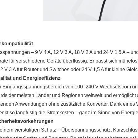
kompatibilität
sspannungen – 9 V 4 A, 12 V 3 A, 18 V 2 A und 24 V 1,5 A – un
äte für verschiedene Geräte überflüssig. Er passt sich mühelo
2 V 3 A für Router und Switches oder 24 V 1,5 A für kleine Gle
alität und Energieeffizienz
en Eingangsspannungsbereich von 100–240 V Wechselstrom und K
rds der meisten Länder und Regionen weltweit und ermöglicht s
tenden Anwendungen ohne zusätzliche Konverter. Dank eines Wi
kt so langfristig die Stromkosten – ganz im Sinne von Energies
cherheitsvorkehrungen
t einem vierstufigen Schutz – Überspannungsschutz, Kurzschlus