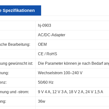
 Spezifikationen
hj-0903
AC/DC-Adapter
sche Bearbeitung:
OEM
CE / RoHS
ung gewünscht ist:
Die Parameter können je nach Bedarf an
nung:
Wechselstrom 100–240 V
enz:
50/60 Hz
ung und -strom:
9 V 4 A, 12 V 3 A, 18 V 2 A, 24 V 1,5 A
ung:
36w